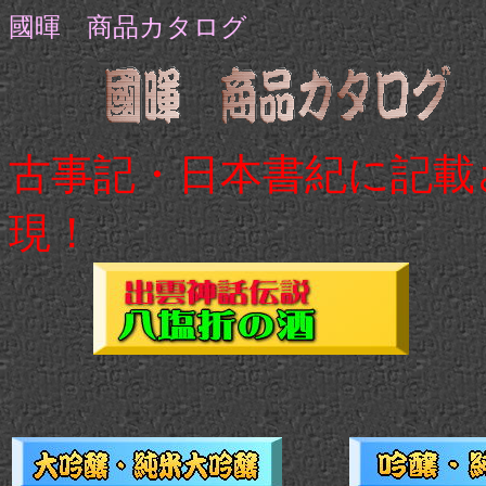
國暉 商品カタログ
古事記・日本書紀に記載
現！