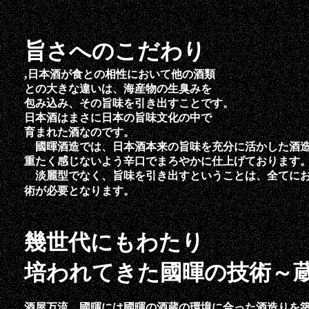
旨さへのこだわり
,
日本酒が食との相性において他の酒類
との大きな違いは、海産物の生臭みを
包み込み、その旨味を引き出すことです。
日本酒はまさに日本の旨味文化の中で
育まれた酒なのです。
國暉酒造では、日本酒本来の旨味を充分に活かした酒造
重たく感じないよう辛口でまろやかに仕上げております
淡麗型でなく、旨味を引き出すということは、全てにお
術が必要となります。
幾世代にもわたり
培われてきた國暉の技術～
酒屋万流。國暉には國暉の酒蔵の環境に合った酒造りを