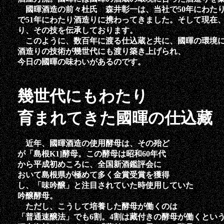
國暉酒造の前々杜氏 森井彰一は、当社で50年にわた
で51年にわたり酒造りに携わってきました。そして現在
り、その技を伝承しております。
このように、数百年に渡る仕込蔵と共に、國暉の環境
酒造りの技術が幾世代にも渡り築き上げられ、
今日の國暉の味わいがあるのです。
幾世代にもわたり
育まれてきた國暉の仕込藏
近年、國暉酒造の使用酵母は、その殆ど
が「島根K1]酵母。この酵母は昭和60年代
から平成初めころに、全国新酒鑑評会に
おいて島根県が極めて多く金賞受賞を獲得
し、「味吟醸」と注目されていた時使用していた
吟醸酵母。
ただし、こうして培養した酵母が働くのは
「普通速醸法」でも6割。4割は藏付きの酵母が働くとい