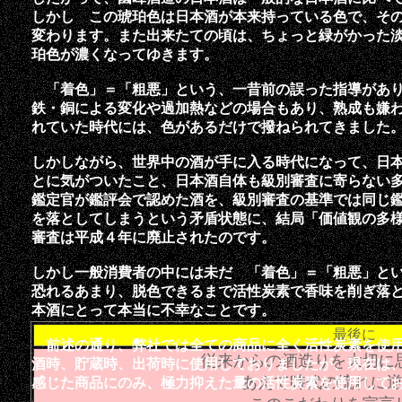
しかし この琥珀色は日本酒が本来持っている色で、そ
変わります。また出来たての頃は、ちょっと緑がかった
珀色が濃くなってゆきます。
「着色」＝「粗悪」という、一昔前の誤った指導があり
鉄・銅による変化や過加熱などの場合もあり、熟成も嫌
れていた時代には、色があるだけで撥ねられてきました
しかしながら、世界中の酒が手に入る時代になって、日
とに気がついたこと、日本酒自体も級別審査に寄らない
鑑定官が鑑評会で認めた酒を、級別審査の基準では同じ
を落としてしまうという矛盾状態に、結局「価値観の多
審査は平成４年に廃止されたのです。
しかし一般消費者の中には未だ 「着色」＝「粗悪」と
恐れるあまり、脱色できるまで活性炭素で香味を削ぎ落
本酒にとって本当に不幸なことです。
最後に
前述の通り、弊社では全ての商品に全く活性炭素を使用
従来からの酒造りを大切に
酒時、貯蔵時、出荷時に使用しておりましたが、現在は
あえて時代の流れに
感じた商品にのみ、極力抑えた量の活性炭素を使用して