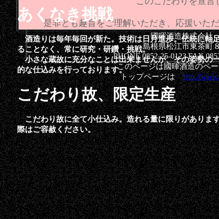
このこだわりを宣言
あくなき挑戦
是非とも趣旨をご理解いただき、応援いただ
昭和60,平成1,3,4,5,8,9,11,12,13,16
國暉酒造株式会社
酒造りは毎年毎回が新た。技術は日月進歩。伝統に軸足
島根県松江市東茶町
ることなく、常に研究・研鑽・挑戦。
PHONE 0852-25-0123 FAX 0852
小さな蔵故に充分なことは出来ませんが、その姿勢の一
このページは國暉酒造のペー
的な仕込みを行っております。
トップページは
http://www.
こだわり故、限定生産
こだわり故に全て小仕込み。造れる量に限りがあります
際はご容赦ください。