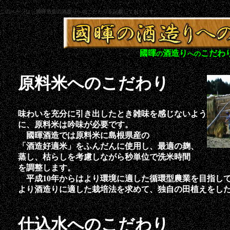
このページは、國暉酒造の酒造りへのこだわりを記載しております。
國暉
酒造り
こだわ
の
への
原料米へのこだわり
味わいを充分に引き出したとき雑味を感じないよう
に、原料米は吟味が必要です。
國暉酒造では原料米に島根県産の
「酒造好適米」をふんだんに使用し、最適の麹、
蒸し、枯らしを考慮しながら秒単位で洗米時間
を調整します。
平成10年からはより環境に適した循環型農業を目指し
より酒造りに適した栽培法を求めて、独自の田植えをし
仕込水へのこだわり