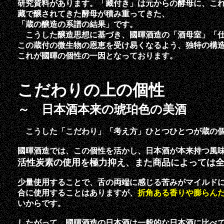
研究資料があります。「藏付き」は元からの酵母に、こ
藏で醸されてきた酵母が積み重ってきた、
「蔵の醸造の系譜の結果」です。
こうした醸造思想に基づき、國暉酒造の「酒母室」「
この蔵付の微生物の恩恵を受け易くなるよう、独特の構
これが國暉の個性の一因となっております。
こだわりの上の個性
～ 日本酒本来の琥珀色の美酒
こうした「こだわり」「考え方」ひとつひとつが蔵の個
國暉酒造では、この個性を活かし、日本酒が本来持つ風
活性炭素の使用を極力抑え、また商品によっては
少量使用することで、舌の両端に感じる苦みがマイルド
合に使用することはありますが、
折角ある香りや膨らん
いからです。
したがって、國暉酒造の日本酒は一般的な日本酒に比べ