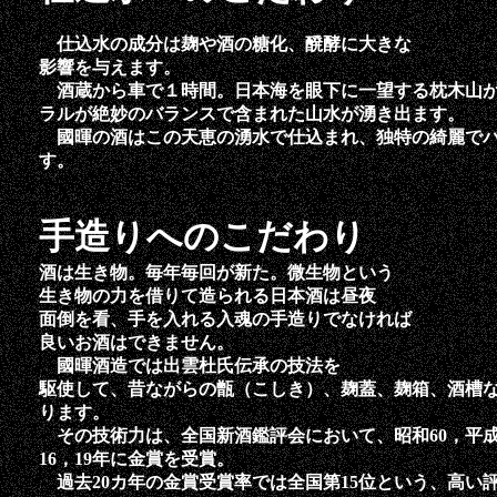
仕込水の成分は麹や酒の糖化、醗酵に大きな
影響を与えます。
酒蔵から車で１時間。日本海を眼下に一望する枕木山が
ラルが絶妙のバランスで含まれた山水が湧き出ます。
國暉の酒はこの天恵の湧水で仕込まれ、独特の綺麗でバ
す。
手造りへのこだわり
酒は生き物。毎年毎回が新た。微生物という
生き物の力を借りて造られる日本酒は昼夜
面倒を看、手を入れる入魂の手造りでなければ
良いお酒はできません。
國暉酒造では出雲杜氏伝承の技法を
駆使して、昔ながらの甑（こしき）、麹蓋、麹箱、酒槽
ります。
その技術力は、全国新酒鑑評会において、昭和60，平成１
16，19年に金賞を受賞。
過去20カ年の金賞受賞率では全国第15位という、高い