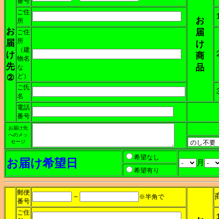
番号
ご住
お
所
お
届
ご住
所
届
け
（建
け
商
物名
先
品
な
ど）
②
ご氏
名
電話
番号
お届け先
へのメッ
セージ
希望なし
お届け希望日
月
希望有り
郵便
－
※半角で
番号
ご住