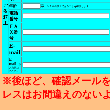
ご
年齢
歳
※２０歳以上であることを確認します
依
電話
頼
番号
主
ＦＡ
Ｘ番
号
E-
mail
E-
mail
（誤
入力防止
のため）
※後ほど、確認メール
レスはお間違えのない