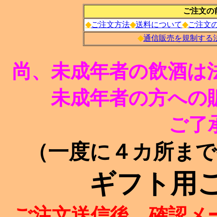
ご注文の
◆
ご注文方法
◆
送料について
◆
ご注文
◆
通信販売を規制する
尚、未成年者の飲酒は
未成年者の方への
ご了
（一度に４カ所まで
ギフト用
ご注文送信後、確認メ