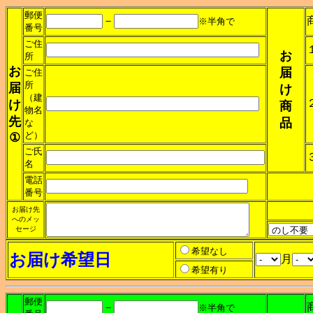
郵便
－
※半角で
番号
ご住
お
所
お
届
ご住
所
届
け
（建
け
商
物名
先
品
な
ど）
①
ご氏
名
電話
番号
お届け先
へのメッ
セージ
希望なし
お届け希望日
月
希望有り
郵便
－
※半角で