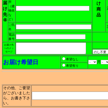
所
届
け
（建
け
商
物名
先
品
な
ど）
④
ご氏
名
電話
番号
お届け先
へのメッ
セージ
希望なし
お届け希望日
月
希望有り
その他、ご要望
がございました
ら、お書き下さ
い。