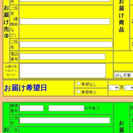
お
所
お
届
ご住
所
届
け
（建
け
商
物名
先
品
な
ど）
③
ご氏
名
電話
番号
お届け先
へのメッ
セージ
希望なし
お届け希望日
月
希望有り
郵便
－
※半角で
番号
ご住
お
所
お
届
ご住